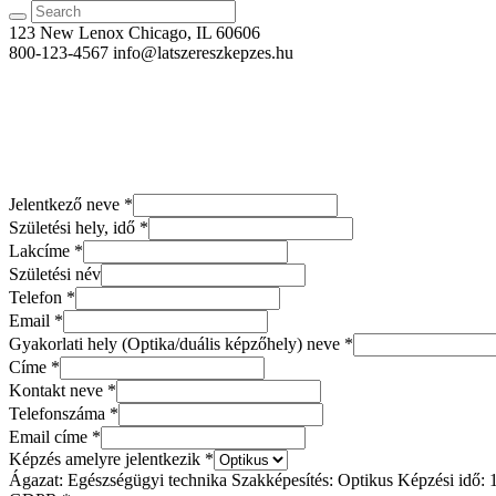
123 New Lenox
Chicago, IL 60606
800-123-4567
info@latszereszkepzes.hu
Jelentkező neve
*
Születési hely, idő
*
Lakcíme
*
Születési név
Telefon
*
Email
*
Gyakorlati hely (Optika/duális képzőhely) neve
*
Címe
*
Kontakt neve
*
Telefonszáma
*
Email címe
*
Képzés amelyre jelentkezik
*
Ágazat: Egészségügyi technika Szakképesítés: Optikus Képzési idő: