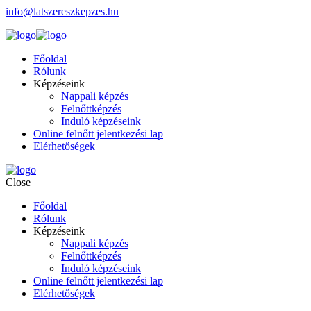
info@latszereszkepzes.hu
Főoldal
Rólunk
Képzéseink
Nappali képzés
Felnőttképzés
Induló képzéseink
Online felnőtt jelentkezési lap
Elérhetőségek
Close
Főoldal
Rólunk
Képzéseink
Nappali képzés
Felnőttképzés
Induló képzéseink
Online felnőtt jelentkezési lap
Elérhetőségek