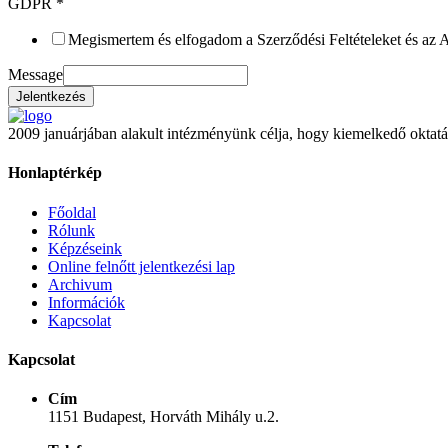
GDPR
*
Megismertem és elfogadom a Szerződési Feltételeket és az 
Message
Jelentkezés
2009 januárjában alakult intézményünk célja, hogy kiemelkedő oktatá
Honlaptérkép
Főoldal
Rólunk
Képzéseink
Online felnőtt jelentkezési lap
Archivum
Információk
Kapcsolat
Kapcsolat
Cím
1151 Budapest, Horváth Mihály u.2.