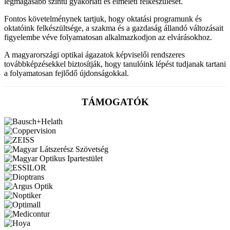
legmagasabb szintű gyakorlati és elméleti felkészülését.
Fontos követelménynek tartjuk, hogy oktatási programunk és
oktatóink felkészültsége, a szakma és a gazdaság állandó változásait
figyelembe véve folyamatosan alkalmazkodjon az elvárásokhoz.
A magyarországi optikai ágazatok képviselői rendszeres
továbbképzésekkel biztosítják, hogy tanulóink lépést tudjanak tartani
a folyamatosan fejlődő újdonságokkal.
TÁMOGATÓK