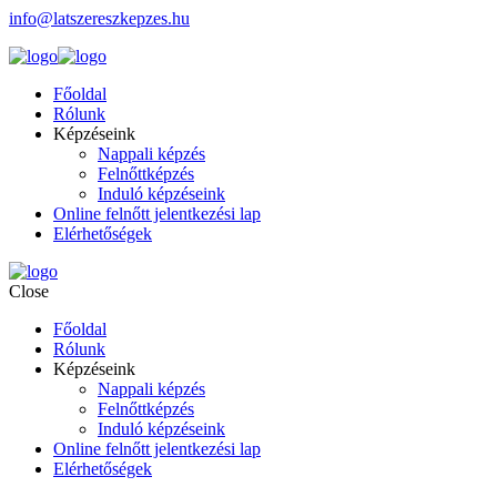
info@latszereszkepzes.hu
Főoldal
Rólunk
Képzéseink
Nappali képzés
Felnőttképzés
Induló képzéseink
Online felnőtt jelentkezési lap
Elérhetőségek
Close
Főoldal
Rólunk
Képzéseink
Nappali képzés
Felnőttképzés
Induló képzéseink
Online felnőtt jelentkezési lap
Elérhetőségek