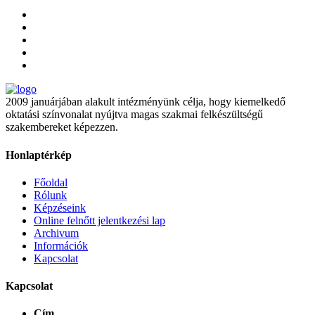
2009 januárjában alakult intézményünk célja, hogy kiemelkedő
oktatási színvonalat nyújtva magas szakmai felkészültségű
szakembereket képezzen.
Honlaptérkép
Főoldal
Rólunk
Képzéseink
Online felnőtt jelentkezési lap
Archivum
Információk
Kapcsolat
Kapcsolat
Cím