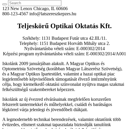
123 New Lenox
Chicago, IL 60606
800-123-4567
info@latszereszkepzes.hu
Teljeskörű Optikai Oktatás Kft.
Székhely: 1131 Budapest Futár utca 42.III./11.
Telephely: 1151 Budapest Horváth Mihály utca 2.
Nyilvántartásba vételi szám: E-000302/2014
Képzési program nyilvántartásba vételi szám: E-000302/2014/A001
Iskolánk 2009 januárjában alakult. A Magyar Optikus és
Optometrista Szövetsé
g (korábban Magyar Látszerész Szövetség)
,
és a Magyar Optikus Ipartestület, valamint a hazai optikai piac
legjelentősebb képviselőinek támogatását élvező intézményünk
célja, hogy kiemelkedő oktatási színvonalat nyújtva magas szakmai
felkészültségű szakembereket képezzen.
Iskolánk az új évezred elvárásainak megfelelően korszerűen
felszerelt tantermekkel és műhelyekkel, családi és barátságos
légkörrel várja jelenlegi és jövendőbeli diákjait.
A legmodernebb technikai berendezések, valamint oktatóink több
évtizedes, elismert szakmai tapasztalata biztosítják tanulóink