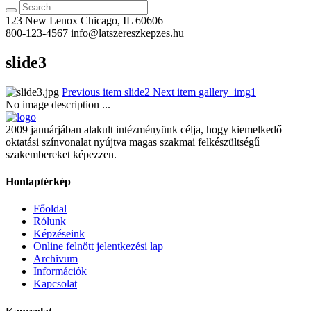
123 New Lenox
Chicago, IL 60606
800-123-4567
info@latszereszkepzes.hu
slide3
Previous item
slide2
Next item
gallery_img1
No image description ...
2009 januárjában alakult intézményünk célja, hogy kiemelkedő
oktatási színvonalat nyújtva magas szakmai felkészültségű
szakembereket képezzen.
Honlaptérkép
Főoldal
Rólunk
Képzéseink
Online felnőtt jelentkezési lap
Archivum
Információk
Kapcsolat