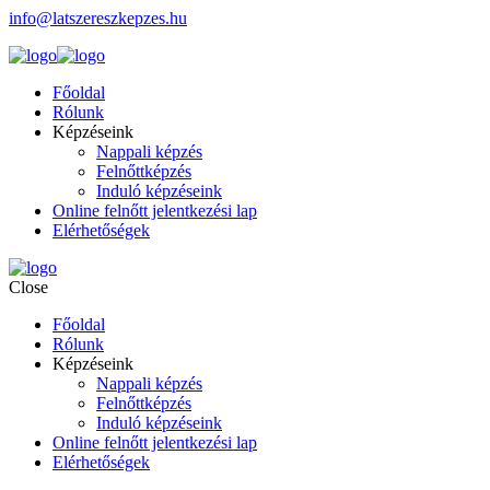
info@latszereszkepzes.hu
Főoldal
Rólunk
Képzéseink
Nappali képzés
Felnőttképzés
Induló képzéseink
Online felnőtt jelentkezési lap
Elérhetőségek
Close
Főoldal
Rólunk
Képzéseink
Nappali képzés
Felnőttképzés
Induló képzéseink
Online felnőtt jelentkezési lap
Elérhetőségek