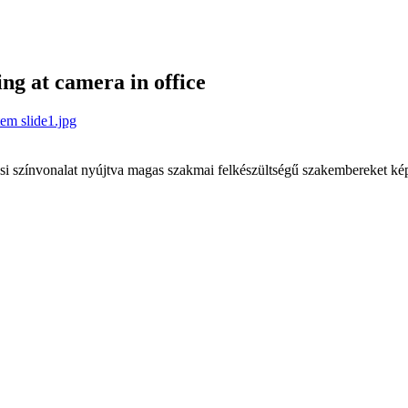
g at camera in office
tem
slide1.jpg
si színvonalat nyújtva magas szakmai felkészültségű szakembereket ké