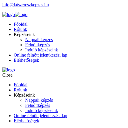
info@latszereszkepzes.hu
Főoldal
Rólunk
Képzéseink
Nappali képzés
Felnőttképzés
Induló képzéseink
Online felnőtt jelentkezési lap
Elérhetőségek
Close
Főoldal
Rólunk
Képzéseink
Nappali képzés
Felnőttképzés
Induló képzéseink
Online felnőtt jelentkezési lap
Elérhetőségek