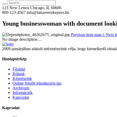
123 New Lenox
Chicago, IL 60606
800-123-4567
info@latszereszkepzes.hu
Young businesswoman with document lookin
Previous item
map-1
Next i
No image description ...
2009 januárjában alakult intézményünk célja, hogy kiemelkedő oktatá
Honlaptérkép
Főoldal
Rólunk
Képzéseink
Online felnőtt jelentkezési lap
Archivum
Információk
Kapcsolat
Kapcsolat